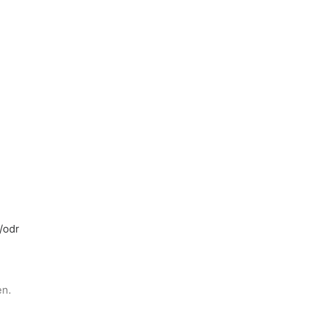
/odr
en.